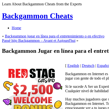
Learn About Backgammon Cheats from the Experts
Backgammon Cheats
Home
«
Backgammon jugar en línea para el entretenimiento o en efectivo
Passé hijo Backgammon – Avant et Aujourd'hui
»
Backgammon Jugar en línea para el entrete
[
English
|
Deutsch
|
Españo
Backgammon en Internet es r
jugar con gente de todo el
Si le sucede A Ser un Expe
Cualquier nivel de habilidad
Hay muchos jugadores que si
Backgammon en Internet. 
emocionante ver a tu juego 