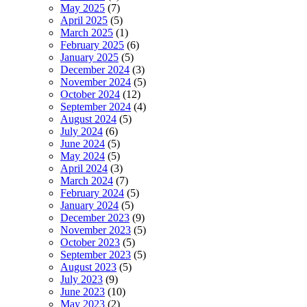
May 2025
(7)
April 2025
(5)
March 2025
(1)
February 2025
(6)
January 2025
(5)
December 2024
(3)
November 2024
(5)
October 2024
(12)
September 2024
(4)
August 2024
(5)
July 2024
(6)
June 2024
(5)
May 2024
(5)
April 2024
(3)
March 2024
(7)
February 2024
(5)
January 2024
(5)
December 2023
(9)
November 2023
(5)
October 2023
(5)
September 2023
(5)
August 2023
(5)
July 2023
(9)
June 2023
(10)
May 2023
(2)