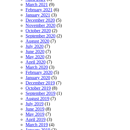
March 2021
(9)
February 2021
(6)
January 2021
(3)
December 2020
(5)
November 2020
(5)
October 2020
(2)
September 2020
(2)
August 2020
(7)
July 2020
(7)
June 2020
(7)
May 2020
(2)
April 2020
(7)
March 2020
(3)
February 2020
(5)
January 2020
(5)
December 2019
(7)
October 2019
(8)
September 2019
(1)
August 2019
(7)
July 2019
(1)
June 2019
(8)
May 2019
(7)
April 2019
(3)
March 2019
(4)
January 2019
(2)