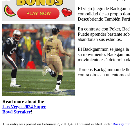
El viejo juego de Backgammo
comodidad de su propio domi
Descubriendo También Partic
En contraste con Poker, Bac
Puede aprender bastante sob
abandonan sus estudios.
El Backgammon se juega la c
su movimiento. Backgammon 
movimiento está determinada
Torneos Backgammon de lleva
contra otros en un entorno 
Read more about the
Las Vegas 2024 Super
Bowl Streaker
!
This entry was posted on February 7, 2010, 4:30 pm and is filed under
Backgamm