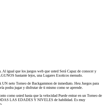
n. Al igual que los juegos web que usted Será Capaz de conocer y
 ALGUNOS bastante lejos, una Lugares Exoticos menudo.
e A UN neto Torneo de Backgammon de inmediato. Heu Juegos para
avía podra jugar y disfrutar de ti mismo como se aprende.
nto como usted hasta que la velocidad Puede entrar en un Torneo de
de TODAS LAS EDADES Y NIVELES de habilidad. Es muy
o.