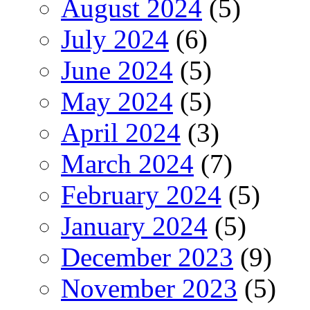
August 2024
(5)
July 2024
(6)
June 2024
(5)
May 2024
(5)
April 2024
(3)
March 2024
(7)
February 2024
(5)
January 2024
(5)
December 2023
(9)
November 2023
(5)