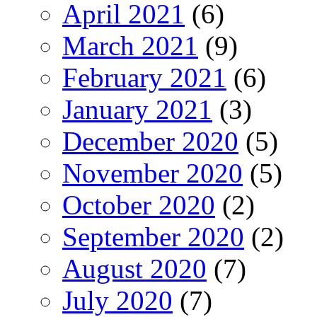
April 2021
(6)
March 2021
(9)
February 2021
(6)
January 2021
(3)
December 2020
(5)
November 2020
(5)
October 2020
(2)
September 2020
(2)
August 2020
(7)
July 2020
(7)