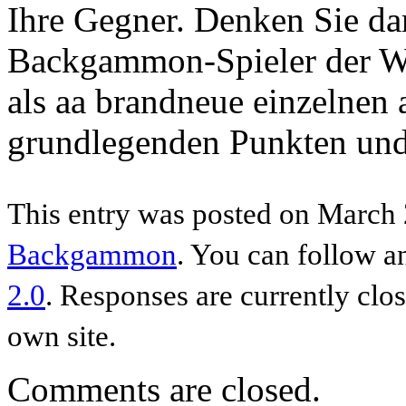
Ihre Gegner. Denken Sie dar
Backgammon-Spieler der Wel
als aa brandneue einzelnen 
grundlegenden Punkten und
This entry was posted on March 
Backgammon
. You can follow a
2.0
. Responses are currently clo
own site.
Comments are closed.