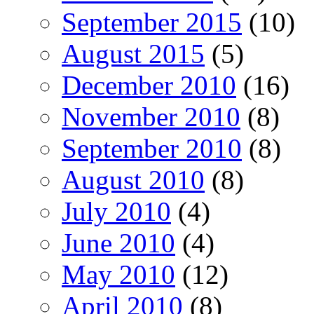
September 2015
(10)
August 2015
(5)
December 2010
(16)
November 2010
(8)
September 2010
(8)
August 2010
(8)
July 2010
(4)
June 2010
(4)
May 2010
(12)
April 2010
(8)