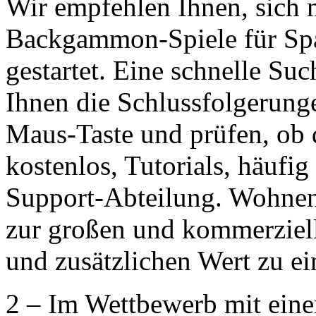
Wir empfehlen Ihnen, sich 
Backgammon-Spiele für Spa
gestartet. Eine schnelle S
Ihnen die Schlussfolgerunge
Maus-Taste und prüfen, ob d
kostenlos, Tutorials, häufig 
Support-Abteilung. Wohnen
zur großen und kommerziell
und zusätzlichen Wert zu e
2 – Im Wettbewerb mit eine