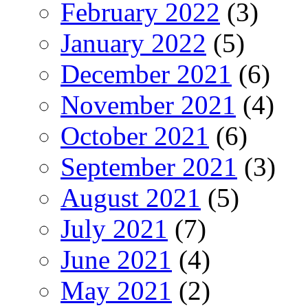
February 2022
(3)
January 2022
(5)
December 2021
(6)
November 2021
(4)
October 2021
(6)
September 2021
(3)
August 2021
(5)
July 2021
(7)
June 2021
(4)
May 2021
(2)