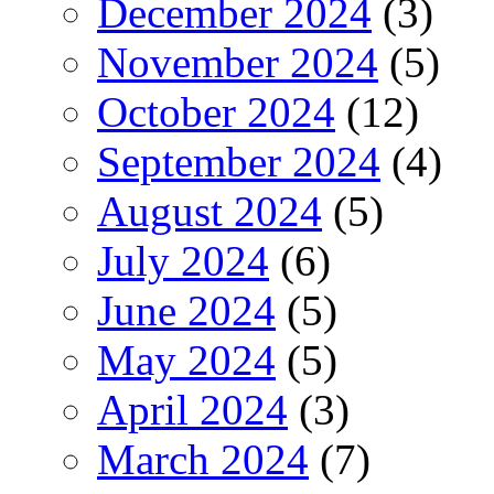
December 2024
(3)
November 2024
(5)
October 2024
(12)
September 2024
(4)
August 2024
(5)
July 2024
(6)
June 2024
(5)
May 2024
(5)
April 2024
(3)
March 2024
(7)