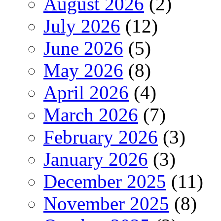
August 2026
(2)
July 2026
(12)
June 2026
(5)
May 2026
(8)
April 2026
(4)
March 2026
(7)
February 2026
(3)
January 2026
(3)
December 2025
(11)
November 2025
(8)