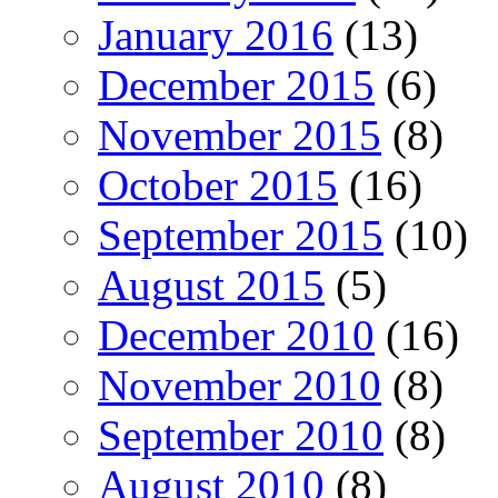
January 2016
(13)
December 2015
(6)
November 2015
(8)
October 2015
(16)
September 2015
(10)
August 2015
(5)
December 2010
(16)
November 2010
(8)
September 2010
(8)
August 2010
(8)