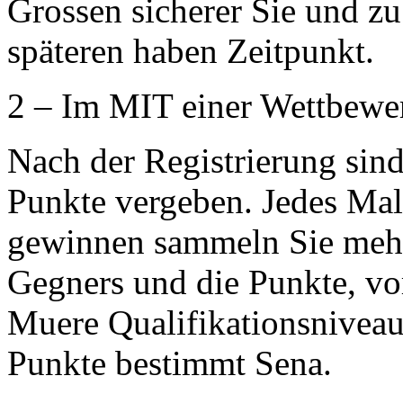
Grossen sicherer Sie und zu
späteren haben Zeitpunkt.
2 – Im MIT einer Wettbewer
Nach der Registrierung sind
Punkte vergeben. Jedes Mal,
gewinnen sammeln Sie mehr 
Gegners und die Punkte, vor
Muere Qualifikationsniveau
Punkte bestimmt Sena.