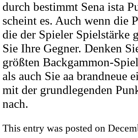
durch bestimmt Sena ista Pun
scheint es. Auch wenn die P
die der Spieler Spielstärke
Sie Ihre Gegner. Denken Sie
größten Backgammon-Spiele
als auch Sie aa brandneue e
mit der grundlegenden Punk
nach.
This entry was posted on Decemb