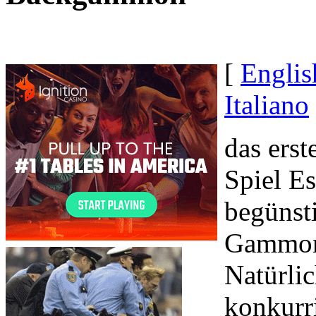
[
Englis
Italiano
das ers
Spiel Es
begünsti
Gammon 
Natürlic
konkurr